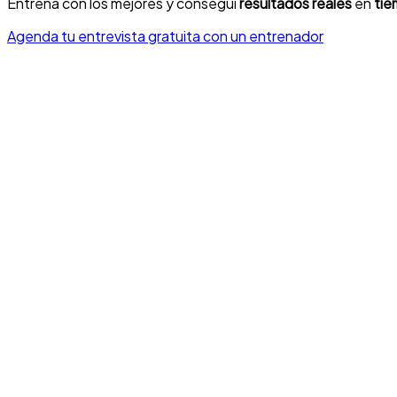
Entrená con los mejores y conseguí
resultados reales
en
tie
Agenda tu entrevista gratuita
con un entrenador
o
o
o